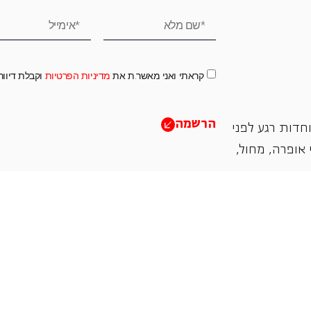
קראתי ואני מאשר.ת את
מדיניות הפרטיות
וקבלת דיוו
הרשמה
חדות רגע לפני
אופרה, ‏מחול,
תמכו בנו
אנו מזמינים אתכם להיות שותפים בעשיה שלנו ע"י ת
והחדשנות בעבודתה של האופרה כיום ובעתיד.