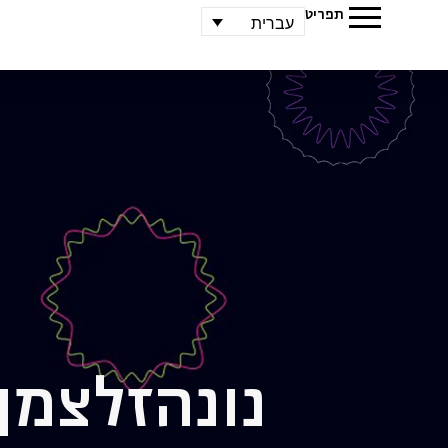
תפריט
עברית
נונה
זלצמן,