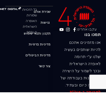
כל הזכויות
שכירת אולם
שמורות
האופרה
נגישות
הישראלית
עקבו אחרינו:
© 2026
תקנון ותנאי שימוש
תמכו בנו
אנו מזמינים אתכם
מדיניות פרטיות
להיות שותפים בעשיה
מדיניות הביטולים
שלנו ע"י תרומה
לאופרה הישראלית
צור קשר
ובכך לשמור על היצירה
והחדשנות בעבודתה של
האופרה כיום ובעתיד.
לתרומה ב-JGive ←