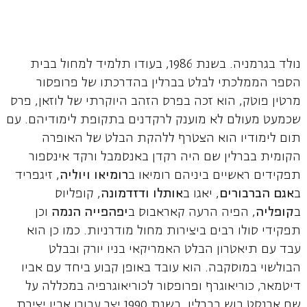
נולד בגרמניה. בשנת 1986, בעודו תלמיד למחול בבית
הספר הממלכתי לבלט בברלין בהדרכתו של פרופסור
מרטין פוטק, הוא זכה בפרס הזהב היוקרתי של לוזאן, פרס
שכמעט מעולם לא מוענק לרקדנים בתקופת לימודיהם. עם
תום לימודיו הוא הצטרף ללהקת הבלט של האופרה
הקומית בברלין שם היה רקדן באנסמבל ורקד אינספור
תפקידים ראשיים ביניהם רומיאו ב
רומיאו ויוליה
, זיגפריד
ב
אגם הברבורים
, יאגו ב
אותלו ודזדמונה
, קופליוס
ב
קופליה
, הפיה הרעה קאראבוס ב
יפהפייה הנמה
וכן
תפקידי סולו רבים ביצירות מחול מודרניות. כמו כן הוא
עבד עם תיאטרון הבלט האמריקאי בניו יורק ובבלט
הבולשוי במוסקבה. הוא עובד באופן קבוע ביחד עם אביו
דיטמאר, כוריאוגרף ופרופסור לכוריאוגרפיה במכללה על
שם ארנסט בוש בברלין. בשנת 1990 יצר עבורו אביו יצירת