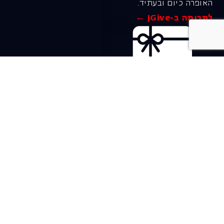
האופרה כיום ובעתיד.
לתרומה ב-JGive ←
שובר מתנה. מתנה
אישית מפנקת
רעיון מקסים למתנה
חווייתית ומקורית –
שובר מתנה למופעי
האופרה הישראלית!
לפרטים ורכישה ←
בית האופרה ע״ש שלמה
להט (צ׳יץ׳)
שד׳ שאול המלך 19, תל-אביב