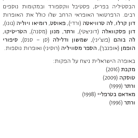
הבסטיליה בפריס, פסטיבל ווקספורד ובמקומות נוספים
רבים. הרפרטואר האופראי הרחב שלו כולל את האופרות
דון קרלו
,
לה טרוויאטה
(ורדי),
פאוסט
,
רומיאו ויוליה
(גונו),
דון פסקוואלה
(דוניצטי),
ורתר
,
מנון
(מסנה),
הטריטיקו
,
לה בוהם
(פוצ'יני),
שמשון ודלילה
(סן – סנס),
סיפורי
הופמן
(אופנבך),
הספר מסוויליה
(רוסיני) ואופרות נוספות.
באופרה הישראלית ניצח על הפקות:
מקבת
(2016)
טוסקה
(2009)
ורתר
(1999)
מאדאם בטרפליי
(1998)
ורתר
(1996)