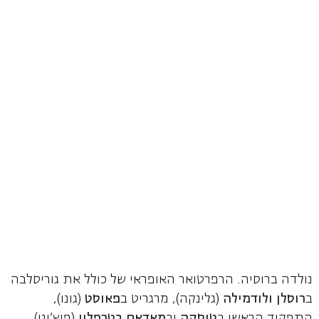
נולדה ברוסיה. הרפרטואר האופראי של כולל את גוריסלבה
ב
רוסלן ולודמילה
(גלינקה), מרגריט ב
פאוסט
(גונו),
התפקיד הראשי ב
טוסקה
וב
מאדאם בטרפליי
(פוצ'יני),