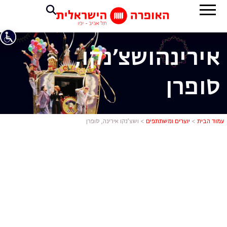
אירינה
ושצ'נקו,
סופרן
ושצ'נקו אירי
עמוד הבית
>
יוצרים ומשתתפים
>
ושצ’נקו אירינה, סופרן