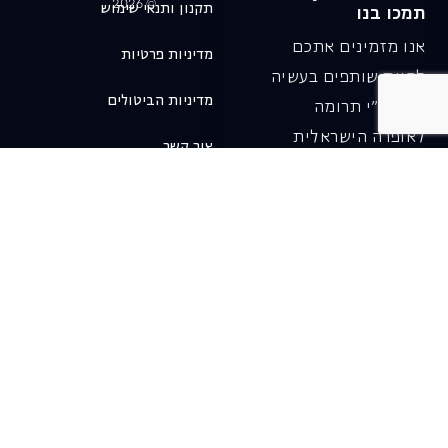
© 2026
תקנון ותנאי שימוש
תמכו בנו
אנו מזמינים אתכם
מדיניות פרטיות
להיות שותפים בעשיה
מדיניות הביטולים
שלנו ע"י תרומה
לאופרה הישראלית
צור קשר
ובכך לשמור על היצירה
והחדשנות בעבודתה של
האופרה כיום ובעתיד.
לתרומה ב-JGive ←
שובר מתנה. מתנה
אישית מפנקת
רעיון מקסים למתנה