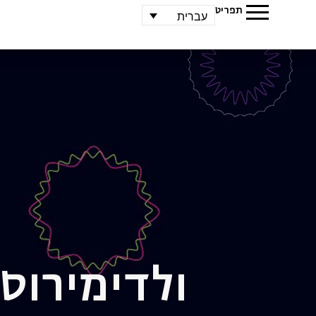
תפריט
עברית
ולדימיר
וסי