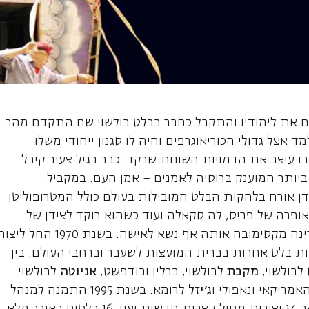
דימיר, כוריאוגרף
ברוסיה בשנת 1940. בגיל 18 סיים את לימודיו והתקבל כחבר בבלט בולשוי שם התקדם מהר
 אצל גדולי הכוריאוגרפים והיה לו סגנון ייחודי משלו
בו עיצב את הדמויות השונות שרקד. כבר בגיל צעיר קיבל
ביותר המוענק ברוסיה לאמנים – אמן העם. במקביל
דן אורח בלהקות הבלט המובילות בעולם כולל המטרופוליטן
 האופרה של פריס, לה סקאלה ועוד כשהוא רוקד לצידן של
מיטב הרקדניות בתקופתו כולל יקטרינה מקסימובה אותה אף נשא לאישה. בשנת 1970 החל ליצו
קות בלט אחרות בברית המועצות לשעבר וברחבי העולם. בין
לבולשוי,
מקבת
לבולשוי, ברלין ובודפשט,
אניוטה
לבולשוי
מריקאי ונאפולי ו
ג'יזל
לרומא. בשנת 1995 התמנה למנהל