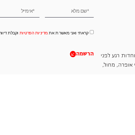
קראתי ואני מאשר.ת את
מדיניות הפרטיות
וקבלת דיוו
הרשמה
חדות רגע לפני
אופרה, ‏מחול,
תמכו בנו
אנו מזמינים אתכם להיות שותפים בעשיה שלנו ע"י ת
והחדשנות בעבודתה של האופרה כיום ובעתיד.