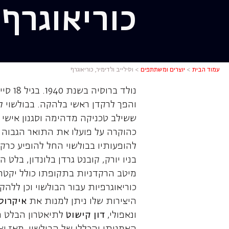
כוריאוגרף
וסילייב ול
עמוד הבית
>
יוצרים ומשתתפים
>
וסילייב ולדימיר, כוריאוגרף
נולד 
והפך לרקדן ראשי בלהקה. בבולשוי למד
ששילב טכניקה מדהימה וסגנון אישי 
כהוקרה על פועלו את התואר הגבוה 
להופעותיו בבולשוי החל להופיע כרק
בניו יורק, קובנט גרדן בלונדון, בלט
כוריאוגרפיות עבור הבולשוי וכן ללה
היצירות שלו ניתן למנות את
איקרוס
ונאפולי,
דון קישוט
לתיאטרון הבלט הא