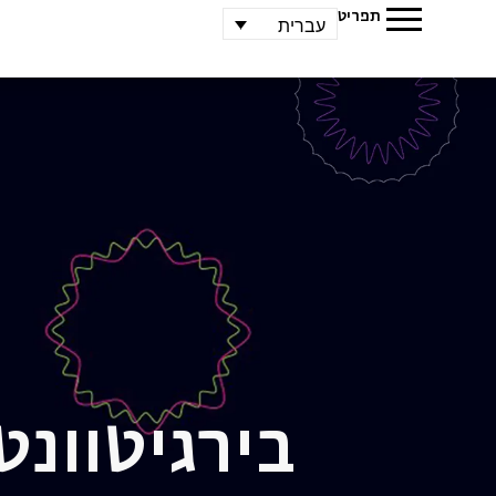
תפריט
עברית
בירגיט
וונט