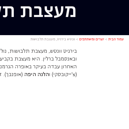
מעצבת תל
וונטש ביר
עמוד הבית
>
יוצרים ומשתתפים
>
וונטש בירגיט, מעצבת תלבושות
בירגיט וונטש, מעצבת תלבושות, נול
ובאנסמבל ברלין. היא מעצבת בקביעו
האחרון עבדה בעיקר באופרה הגרמני
(צ'ייקובסקי) ו
הלנה היפה
(אופנבך). 