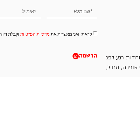
קראתי ואני מאשר.ת את
מדיניות הפרטיות
וקבלת דיוו
הרשמה
חדות רגע לפני
אופרה, ‏מחול,
תמכו בנו
אנו מזמינים אתכם להיות שותפים בעשיה שלנו ע"י ת
והחדשנות בעבודתה של האופרה כיום ובעתיד.