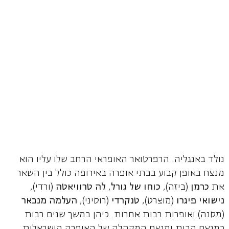
נולד באנגליה. הרפרטואר האופראי הרחב שלו עליו הוא
מנצח באופן קבוע בבתי אופרה באירופה כולל בין השאר
את
כרמן
(ביזה),
כוחו של גורל
,
לה טרוויאטה
(ורדי),
נישואי פיגרו
(מוצרט),
טנקרדי
(רוסיני),
העלמה מנבאר
(מסנה) ואופרות רבות אחרות. כיהן במשך שנים רבות
כמנצח הבית ומנצח המקהלה של האופרה הישראלית