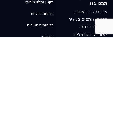
© 2026
תקנון ותנאי שימוש
תמכו בנו
אנו מזמינים אתכם
מדיניות פרטיות
להיות שותפים בעשיה
מדיניות הביטולים
שלנו ע"י תרומה
לאופרה הישראלית
צור קשר
ובכך לשמור על היצירה
והחדשנות בעבודתה של
האופרה כיום ובעתיד.
לתרומה ב-JGive ←
שובר מתנה. מתנה
אישית מפנקת
רעיון מקסים למתנה