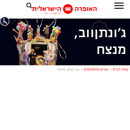
ג'ונתן
ווב,
מנצח
ווב ג'ונתן, 
עמוד הבית
>
יוצרים ומשתתפים
>
ווב ג’ונתן, מנצח