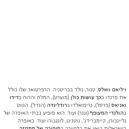
ויליאם וואלס
, טנור, נולד בבריטניה. הרפרטואר שלו כולל
את פרנדו ב
כך עושות כולן
(מוצרט), המלח והרוח ב
דידו
ואניאס
(פרסל), גרימואלדו ב
רודלינדה
(הנדל), הנווט
ב
הולנדי המעופף
(וגנר) ועוד. הוא מופיע בבתי האופרה של
גליינבורן, קיימברידג', גוטניגן, לונגבורו ועוד. באופרה
הישראלית ביצע את בלפיורה ב
סיפורה של מתחזה