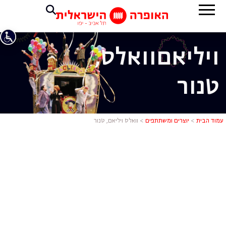
ויליאם
וואלס,
טנור
וואלס ויליאם
עמוד הבית
>
יוצרים ומשתתפים
>
וואלס ויליאם, טנור