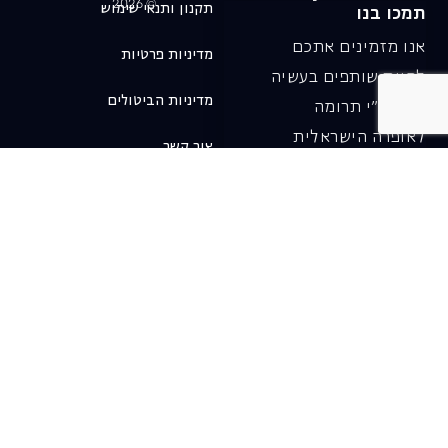
© 2026
תקנון ותנאי שימוש
תמכו בנו
אנו מזמינים אתכם
מדיניות פרטיות
להיות שותפים בעשיה
מדיניות הביטולים
שלנו ע"י תרומה
לאופרה הישראלית
צור קשר
ובכך לשמור על היצירה
והחדשנות בעבודתה של
האופרה כיום ובעתיד.
לתרומה ב-JGive ←
שובר מתנה. מתנה
אישית מפנקת
רעיון מקסים למתנה