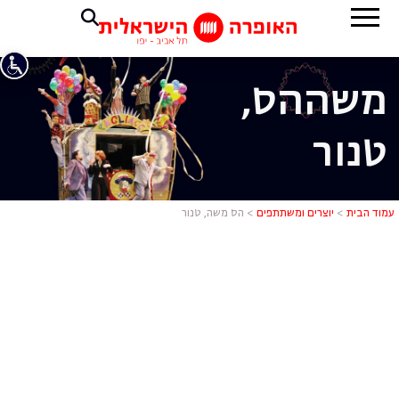
משה
הס,
טנור
הס משה, טנ
עמוד הבית
>
יוצרים ומשתתפים
>
הס משה, טנור