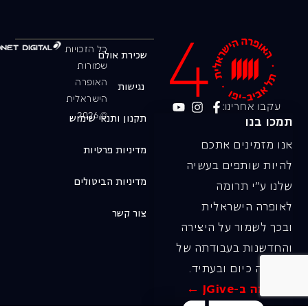
כל הזכויות
שכירת אולם
שמורות
האופרה
נגישות
הישראלית
עקבו אחרינו:
© 2026
תקנון ותנאי שימוש
תמכו בנו
אנו מזמינים אתכם
מדיניות פרטיות
להיות שותפים בעשיה
מדיניות הביטולים
שלנו ע"י תרומה
לאופרה הישראלית
צור קשר
ובכך לשמור על היצירה
והחדשנות בעבודתה של
האופרה כיום ובעתיד.
לתרומה ב-JGive ←