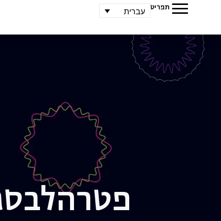
תפריט
עברית
פטר
הלבסג