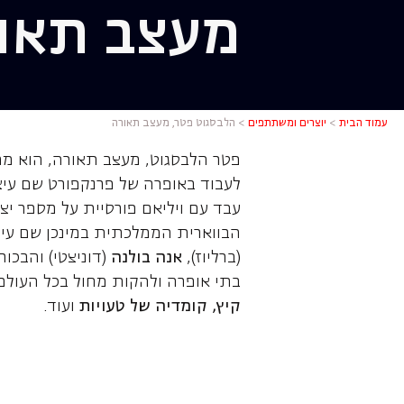
מעצב תאו
הלבסגוט פ
עמוד הבית
>
יוצרים ומשתתפים
>
הלבסגוט פטר, מעצב תאורה
לעבוד באופרה של פרנקפורט שם עיצ
עבד עם ויליאם פורסיית על מספר יצ
הבווארית הממלכתית במינכן שם עיצ
(ברליוז),
אנה בולנה
(דוניצטי) והבכו
בתי אופרה ולהקות מחול בכל העולם
קיץ, קומדיה של טעויות
ועוד.