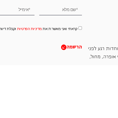
קראתי ואני מאשר.ת את
מדיניות הפרטיות
וקבלת דיוו
הרשמה
חדות רגע לפני
אופרה, ‏מחול,
תמכו בנו
אנו מזמינים אתכם להיות שותפים בעשיה שלנו ע"י ת
והחדשנות בעבודתה של האופרה כיום ובעתיד.