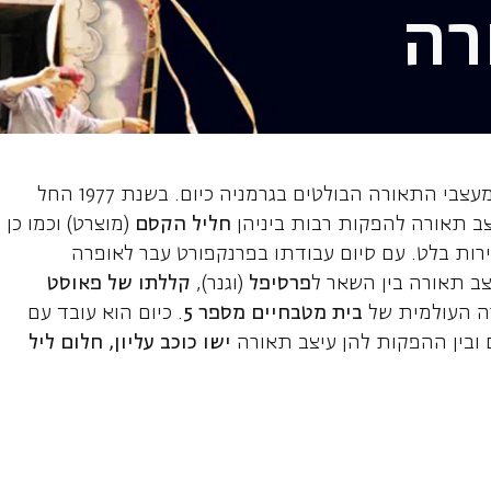
רה
טר, מעצב תאורה
פטר הלבסגוט, מעצב תאורה, הוא ממעצבי התאורה הבולטים בגרמניה כיום. בשנת 1977 החל
ב תאורה להפקות רבות ביניהן
חליל הקסם
(מוצרט) וכמו כן
ירות בלט. עם סיום עבודתו בפרנקפורט עבר לאופרה
ב תאורה בין השאר ל
פרסיפל
(וגנר),
קללתו של פאוסט
רה העולמית של
בית מטבחיים מספר
5
. כיום הוא עובד עם
 ובין ההפקות להן עיצב תאורה
ישו כוכב עליון, חלום ליל