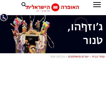
ג'וזף
הו,
טנור
הו ג'וזף, טנו
עמוד הבית
>
יוצרים ומשתתפים
>
הו ג’וזף, טנור