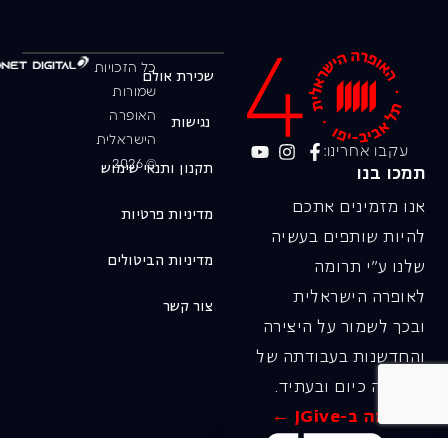
כל הזכויות
שכירת אולם
שמורות
האופרה
נגישות
הישראלית
עקבו אחרינו:
© 2026
תקנון ותנאי שימוש
תמכו בנו
אנו מזמינים אתכם
מדיניות פרטיות
להיות שותפים בעשיה
מדיניות הביטולים
שלנו ע"י תרומה
לאופרה הישראלית
צור קשר
ובכך לשמור על היצירה
והחדשנות בעבודתה של
האופרה כיום ובעתיד.
לתרומה ב-JGive ←