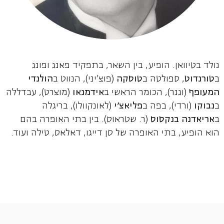
נולד בטיוואן. הופיע, בין השאר, בתפקיד פאנג ופונג
ב
טורנדוט
, ספולטה ב
טוסקה
(פוצ'יני), הנווט ב
הולנדי
המעופף
(וגנר), הכומר הראשי ב
אידמנאו
(מוצרט), עבדללה
ב
נבוקו
(ורדי), בפה ב
פליאצ'י
(לאונקוולו), בריגלה
ב
אריאדנה בנקסוס
(ר. שטראוס). בין בתי האופרה בהם
הוא הופיע, בתי האופרה של סן דייגו, דאלאס, טילה ועוד.