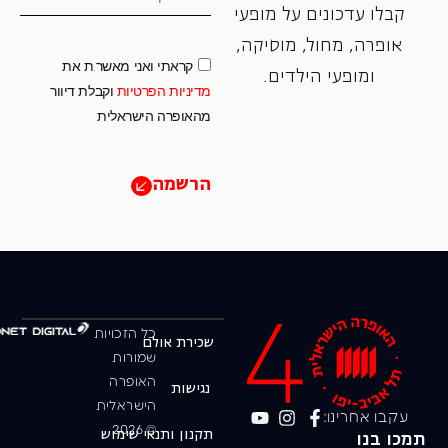
קבלו עדכונים על מופעי
אופרה, ‏מחול, ‏מוסיקה,
קראתי ואני מאשר.ת את
ומופעי הילדים.
מדיניות הפרטיות
וקבלת דיוור
מהאופרה הישראלית
הרשמה
כל הזכויות
שכירת אולם
שמורות
האופרה
נגישות
הישראלית
עקבו אחרינו:
© 2026
תקנון ותנאי שימוש
תמכו בנו