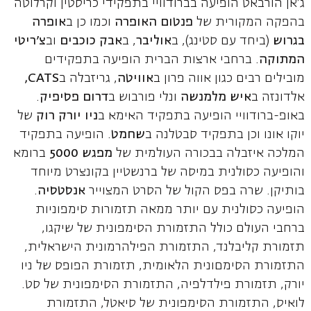
ג'אן הורבאט הופיעה בברודוויי בתפקידי כריסטין וקרלוטה
בהפקה המקורית של
פנטום האופרה
וכמו כן ב
אופרה
בגרוש
(ביחד עם סטינג), ב
אוליבר
, ב
אבק כוכבים
וב
צ'ריטי
המתוקה
. ברחבי ארצות הברית הופיעה בתפקידים
מובילים רבים כגון אווה פרון ב
אוויטה
, גריזבלה ב
CATS,
אלדונזה ב
איש מלמנשה
ונלי פורבוש ב
דרום פסיפיק
.
באופ-ברודוויי הופיעה בתפקיד האימא ב
ניו יורק רוק
של
יוקו אונו וכן בתפקיד סבטלנה ב
שחמט
. הופיעה בתפקיד
המלכה איזבלה בבכורה העולמית של
מפגש 5000
ברומא
והופיעה כסולנית במיסה של ברנשטיין בקונצרט מיוחד
בותיקן. שרה בפס הקול של הסרט המצוייר
אנסטסיה
.
הופיעה כסולנית עם יותר ממאה תזמורות סימפוניות
ברחבי העולם כולל התזמורת הסימפונית של שיקגו,
תזמורת קליבלנד, התזמורת הפילהרמונית הישראלית,
התזמורת הסימםונית הלאומית, תזמורת הפופס של ניו
יורק, תזמורת פילדלפיה, התזמורת הסימפונית של סט.
לואיס, התזמורת הסימפונית של סיאטל, התזמורת