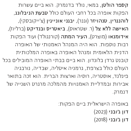
קספר הולטן
, במאי, נולד בדנמרק. הוא ביים עשרות
הפקות אופרה בכל רחבי העולם כולל
טבעת הניבלונג
,
לוהנגרין
,
טנהויזר
(וגנר),
יבגני אונייגין
(צ'ייקובסקי),
האישה ללא צל
(ר. שטראוס),
ביאטריס ובנדיקט
(ברליוז),
אידומנאו
(מוצרט),
העיר המתה
(קורנגולד) ועוד הפקות
רבות נוספות. הוא היה המנהל האמנותי של האופרה
הדנית הלאומית ומנהל האופרה באופרה המלכותית
קובנט גרדן בלונדון. הוא ביים בבתי האופרה המובילים בכל
העולם כולל בצרפת, גרמניה איטליה, שבדיה, נורבגיה
פינלנד, אוסטריה, רוסיה וארצות הברית. הוא זכה בתואר
אבירות ובמדליית האמנויות מהמלכה מרגרט השנייה של
דנמרק.
באופרה הישראלית ביים הפקות:
דון ג'ובני
(2023)
דון ג'ובני
(2018)