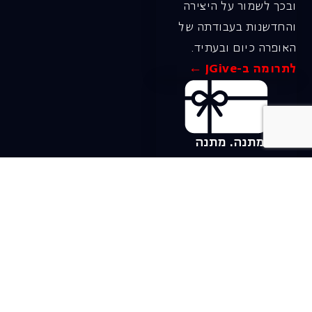
ובכך לשמור על היצירה
והחדשנות בעבודתה של
האופרה כיום ובעתיד.
לתרומה ב-JGive ←
שובר מתנה. מתנה
אישית מפנקת
רעיון מקסים למתנה
חווייתית ומקורית –
שובר מתנה למופעי
האופרה הישראלית!
לפרטים ורכישה ←
בית האופרה ע״ש שלמה
להט (צ׳יץ׳)