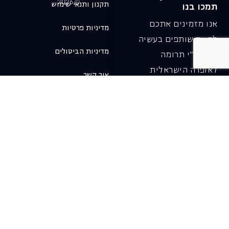
© 2026
תקנון ותנאי שימוש
תמכו בנו
אנו מזמינים אתכם
מדיניות פרטיות
להיות שותפים בעשיה
מדיניות הביטולים
שלנו ע"י תרומה
לאופרה הישראלית
צור קשר
ובכך לשמור על היצירה
והחדשנות בעבודתה של
האופרה כיום ובעתיד.
לתרומה ב-JGive ←
שובר מתנה. מתנה
אישית מפנקת
רעיון מקסים למתנה