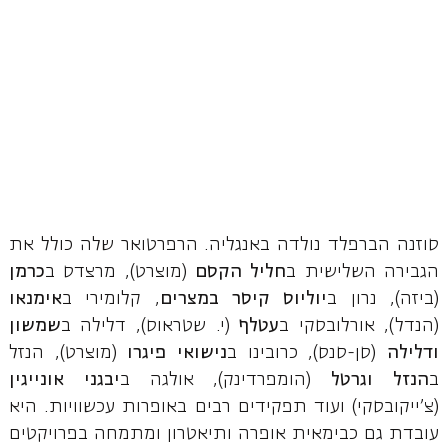
סוזנה הברפלד נולדה באנגליה. הרפרטואר שלה כולל את
הגבירה השלישית ב
חליל הקסם
(מוצרט), מרצדס ב
כרמן
(ביזה), נרון ב
יוליוס קיסר במצרים
, קלומירי ב
אימנאו
(הנדל), אורלובסקי ב
עטלף
(י. שטראוס), דלילה ב
שמשון
ודלילה
(סן-סנס), כרובינו ב
נישואי פיגרו
(מוצרט), הנזל
ב
הנזל וגרטל
(הומפרדינק), אולגה ב
יבגני אונייגין
(צ'ייקובסקי) ועוד תפקידים רבים באופרות עכשוויות. היא
עובדת גם כבימאית אופרה ותיאטרון ומתמחה בפרויקטים