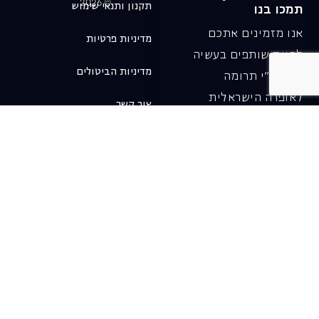
© 2026
תקנון ותנאי שימוש
תמכו בנו
אנו מזמינים אתכם
מדיניות פרטיות
להיות שותפים בעשיה
מדיניות הביטולים
שלנו ע"י תרומה
לאופרה הישראלית
צור קשר
ובכך לשמור על היצירה
והחדשנות בעבודתה של
האופרה כיום ובעתיד.
לתרומה ב-JGive ←
שובר מתנה. מתנה
אישית מפנקת
רעיון מקסים למתנה