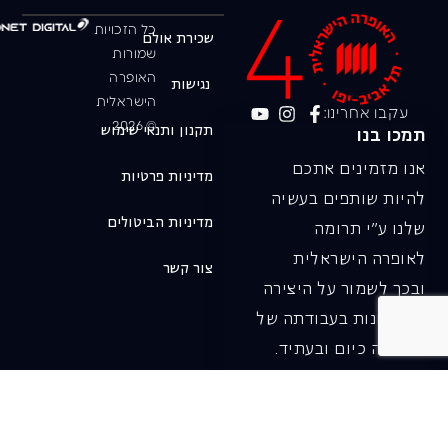
כל הזכויות
שכירת אולם
שמורות
האופרה
נגישות
הישראלית
עקבו אחרינו:
© 2026
תקנון ותנאי שימוש
תמכו בנו
אנו מזמינים אתכם
מדיניות פרטיות
להיות שותפים בעשיה
מדיניות הביטולים
שלנו ע"י תרומה
לאופרה הישראלית
צור קשר
ובכך לשמור על היצירה
והחדשנות בעבודתה של
האופרה כיום ובעתיד.
לתרומה ב-JGive ←