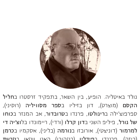
נולד באיטליה. הופיע, בין השאר, בתפקיד זרסטרו ב
חליל
הקסם
(מוצרט), דון בזיליו ב
ספר
מסוויליה
(רוסיני),
ספרפוצ'ילה ב
ריגולטו
, פרנדו ב
טרובדור
, אב המנזר ב
כוחו
של גורל
, פיליפ השני ב
דון
קרלו
(ורדי), ריימונדו בל
וצ'יה די
למרמור
(דוניצטי), אורובזו ב
נורמה
(בליני), אסקמיו ב
כרמן
(ביזה), פרננדו ב
פידליו
(בטהובן) האגן ווטאן ב
טבעת