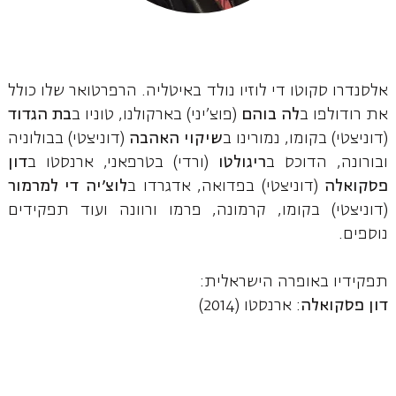
אלסנדרו סקוטו די לוזיו נולד באיטליה. הרפרטואר שלו כולל
את רודולפו ב
לה בוהם
(פוצ'יני) בארקולנו, טוניו ב
בת הגדוד
(דוניצטי) בקומו, נמורינו ב
שיקוי האהבה
(דוניצטי) בבולוניה
ובורונה, הדוכס
ב
ריגולטו
(ורדי) בטרפאני, ארנסטו ב
דון
פסקואלה
(דוניצטי) בפדואה, אדגרדו ב
לוצ'יה די למרמור
(דוניצטי) בקומו, קרמונה, פרמו ורוונה ועוד תפקידים
נוספים.
תפקידיו באופרה הישראלית:
דון פסקואלה
: ארנסטו (2014)