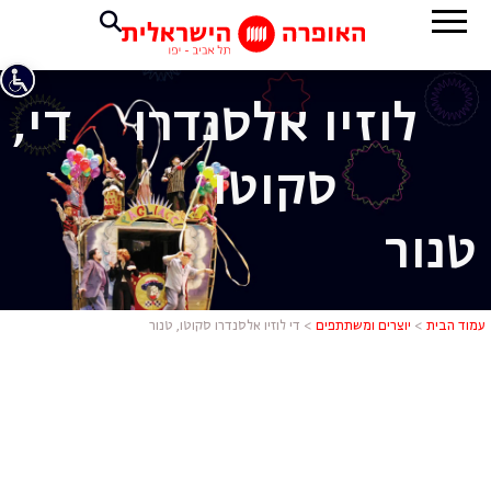
לוזיו אלסנדרו
די,
סקוטו
טנור
די לוזיו אלס
עמוד הבית
>
יוצרים ומשתתפים
>
די לוזיו אלסנדרו סקוטו, טנור