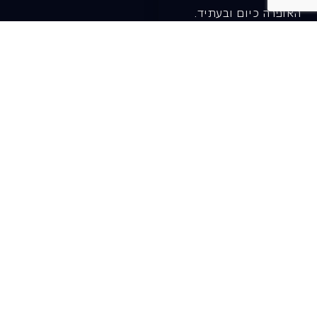
האופרה כיום ובעתיד.
לתרומה ב-JGive ←
שובר מתנה. מתנה
אישית מפנקת
רעיון מקסים למתנה
חווייתית ומקורית –
שובר מתנה למופעי
האופרה הישראלית!
לפרטים ורכישה ←
בית האופרה ע״ש שלמה
להט (צ׳יץ׳)
שד׳ שאול המלך 19, תל-אביב