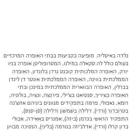
נלדה באיטליה. מופיעה בקביעות בבתי האופרה המרכזיים
בעולם כולל לה סקאלה במילנו, המטרופוליטן אופרה בניו
יורק, האופרה המלכותית קובנט גרדן בלונדון, האופרה
הממלכתית בווינה, האופרה הממלכתית אונטר דן לינדן
בברלין, האופרה הבווארית הממלכתית במינכן ובתי
האופרה בציריך, סנטיאגו בצ'ילי, פירנצה, ונציה, בולוניה,
רומא, נאפולי, פרמה בתפקידים מגוונים ביניהם אזוצ'נה
בטרובדור (ורדי), דלילה בשמשון ודלילה (סן-סנס),
התפקיד הראשי בכרמן (ביזה), אמנריס באאידה, אבולי
בדון קרלו (ורדי), אדלג'יזה בנורמה (בליני), הנסיכה מבויון