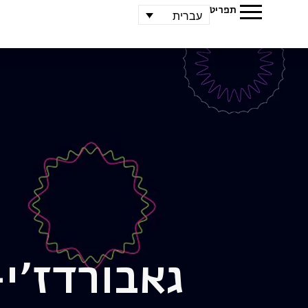
תפריט
עברית
גאבור
דז'י