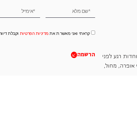
קראתי ואני מאשר.ת את
מדיניות הפרטיות
וקבלת דיוו
הרשמה
חדות רגע לפני
אופרה, ‏מחול,
תמכו בנו
אנו מזמינים אתכם להיות שותפים בעשיה שלנו ע"י ת
והחדשנות בעבודתה של האופרה כיום ובעתיד.