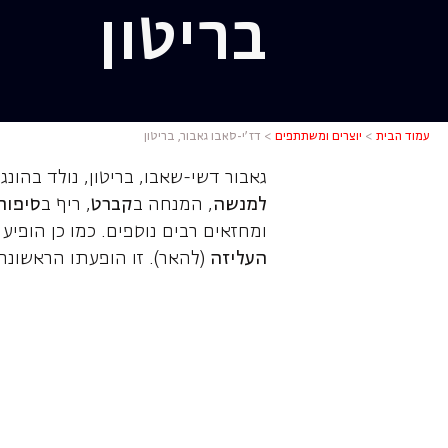
בריטון
דז'י-סאבו 
עמוד הבית
>
יוצרים ומשתתפים
>
דז’י-סאבו גאבור, בריטון
גאבור דשי-שאבו, בריטון, נולד בהונ
למנשה
, המנחה ב
קברט
, ריף ב
סיפור
ומחזאים רבים נוספים. כמו כן הופיע
העליזה
(להאר). זו הופעתו הראשונה