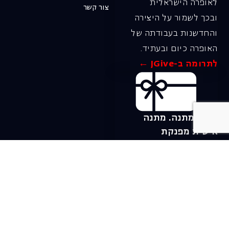
לאופרה הישראלית
צור קשר
ובכך לשמור על היצירה
והחדשנות בעבודתה של
האופרה כיום ובעתיד.
לתרומה ב-JGive ←
שובר מתנה. מתנה
אישית מפנקת
רעיון מקסים למתנה
חווייתית ומקורית –
שובר מתנה למופעי
האופרה הישראלית!
לפרטים ורכישה ←
בית האופרה ע״ש שלמה