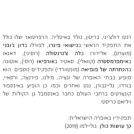
רנטו דולצ'יני, בריטון, נולד באיטליה. הרפרטואר שלו כולל
את התפקיד הראשי ב
נישואי פיגרו
, לפורלו ב
דון ג'ובני
(מוצרט), אלידורו ב
לה צ'נרנטולה
(רוסיני), דאנאו
ב
אימפרמסטרה
(קוואלי), סאטיר ב
אורפיאו
(רוסי), אוטונה
ב
הכתרתה של פופיאה
(מונטוורדי) ותפקידים נוספים. הוא
מופיע בבתי האופרה של ונציה, מילנו, פירנצה, ורסאיי,
בורדו, גליינבורן, ננט ואחרים וכמו כן הופיע באינספור
קונצרטים ברחבי העולם כחבר באנסמבל גן הקולות של
ויליאם כריסטי.
תפקידיו באופרה הישראלית:
כך עושות כולן
: גוליילמו (2019)