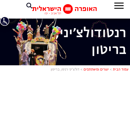
רנטו
דולצ'יני,
בריטון
דולצ'יני רנטו
עמוד הבית
>
יוצרים ומשתתפים
>
דולצ’יני רנטו, בריטון