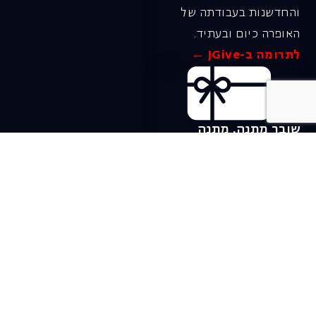
והחדשנות בעבודתה של
האופרה כיום ובעתיד.
לתרומה ב-JGive ←
שובר מתנה. מתנה
אישית מפנקת
רעיון מקסים למתנה
חווייתית ומקורית –
שובר מתנה למופעי
האופרה הישראלית!
לפרטים ורכישה ←
בית האופרה ע״ש שלמה
להט (צ׳יץ׳)