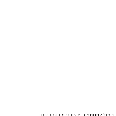
ניהול אמנותי:
רועי אופנהיים וזהר שרון