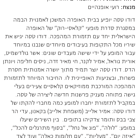
מנצח:
רועי אופנהיים
דודו טסה יופיע בבית האופרה המשכן לאמנוית הבמה
במסגרת סדרת מופעי "קלאסי-רוק" של האופרה
הישראלית יחד עם תזמורת המהפכה. דודו טסה יגיש את
שיריו מכל התקופות בעיבודים מיוחדים שנבנו במיוחד
עבור המופע על ידי שישה מעבדים שונים: אשר גולדשמיט,
אורית גוראל, אמיר לקנר, חי מאיר זדה, ניסים חליפה ויונתן
הדס. דודו טסה יוצר תמיד מתוך יושרה אמנותית חסרת
פשרות, ובצניעות האופיינית לו. החיבור המיוחד לתזמורת
המהפכה המורכבת ממוזיקאים קלאסיים צעירים בעלי
גישה פתוחה מעניק פרשנות חדשה ליצירה של טסה.
במקביל לתזמורת יחברו למופע כמה מחברי להקתו של
דודו טסה: אמיר אלייב (משפחת אלייב) בקאנון, עדי הר
צבי בבס ותומר צדקיהו בתופים. בין השירים שיעלו
במופע: "לולה", "פוג אל נחל", "בסוף מתרגלים להכל",
"איזה יום", "מעליות", "עם חלומות כאלה" ועוד לצד