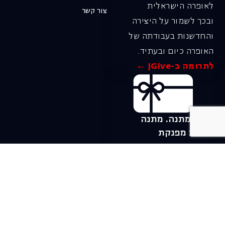
לאופרה הישראלית
צור קשר
ובכך לשמור על היצירה
והחדשנות בעבודתה של
האופרה כיום ובעתיד.
לתרומה ב-JGive ←
שובר מתנה. מתנה
אישית מפנקת
רעיון מקסים למתנה
חווייתית ומקורית –
שובר מתנה למופעי
האופרה הישראלית!
לפרטים ורכישה ←