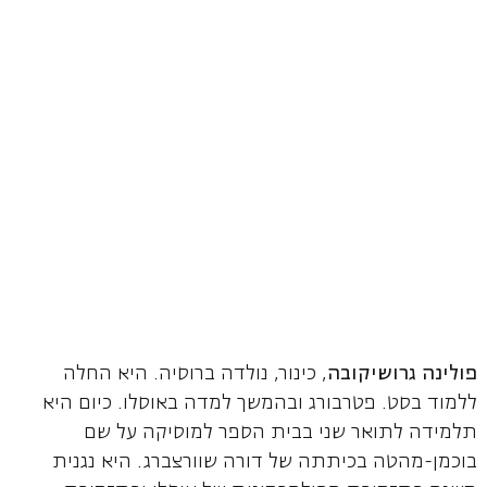
פולינה גרושיקובה
, כינור, נולדה ברוסיה. היא החלה
ללמוד בסט. פטרבורג ובהמשך למדה באוסלו. כיום היא
תלמידה לתואר שני בבית הספר למוסיקה על שם
בוכמן-מהטה בכיתתה של דורה שוורצברג. היא נגנית
משנה בתזמורת הפילהרמונית של אוסלו ובתזמורת