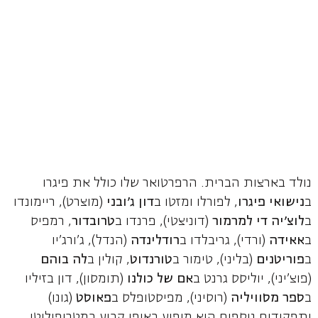
נולד בארצות הברית. הרפרטואר שלו כולל את פיגרו
ב
נישואי פיגרו
, לפורלו ומזטו ב
דון ג'ובני
(מוצרט), ריימונדו
ב
לוצ'יה די למרמור
(דוניצטי), פרנדו ב
טרובדור
, רמפיס
ב
אאידה
(ורדי), גריבלדו ב
רודלינדה
(הנדל), ג'ורג'יו
ב
פוריטנים
(בליני), טימור ב
טורנדוט
, קולין ב
לה בוהם
(פוצ'יני), יוליסס גרנט ב
אם של כולנו
(תומסון), דון בזיליו
ב
ספר מסוויליה
(רוסיני), מפיסטופלס ב
פאוסט
(גונו)
ותפקידים נוספים הוא מופיע באופן קבוע במטרופוליטן