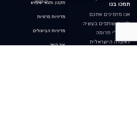
© 2026
תקנון ותנאי שימוש
תמכו בנו
אנו מזמינים אתכם
מדיניות פרטיות
להיות שותפים בעשיה
מדיניות הביטולים
שלנו ע"י תרומה
לאופרה הישראלית
צור קשר
ובכך לשמור על היצירה
והחדשנות בעבודתה של
האופרה כיום ובעתיד.
לתרומה ב-JGive ←
שובר מתנה. מתנה
אישית מפנקת
רעיון מקסים למתנה