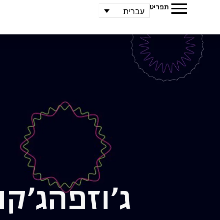
תפריט
עברית
ג'וזפה
ג'קו