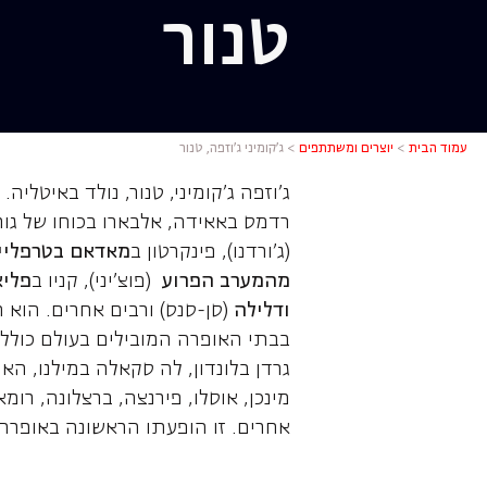
טנור
ג'קומיני ג'
עמוד הבית
>
יוצרים ומשתתפים
>
ג’קומיני ג’וזפה, טנור
ג'וזפה ג'קומיני, טנור, נולד באיטל
רדמס באאידה, אלבארו בכוחו של גורל
(ג'ורדנו), פינקרטון ב
מאדאם בטרפליי
מהמערב הפרוע
(פוצ'יני), קניו ב
פליא
ודלילה
(סן-סנס) ורבים אחרים. הוא ה
בבתי האופרה המובילים בעולם כולל 
גרדן בלונדון, לה סקאלה במילנו, הא
מינכן, אוסלו, פירנצה, ברצלונה, רומא
אחרים. זו הופעתו הראשונה באופרה