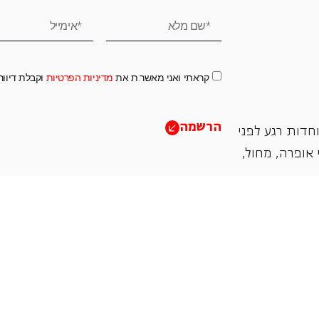
קראתי ואני מאשר.ת את
מדיניות הפרטיות
וקבלת דיוו
הרשמה
חדות רגע לפני
אופרה, ‏מחול,
תמכו בנו
אנו מזמינים אתכם להיות שותפים בעשיה שלנו ע"י ת
והחדשנות בעבודתה של האופרה כיום ובעתיד.