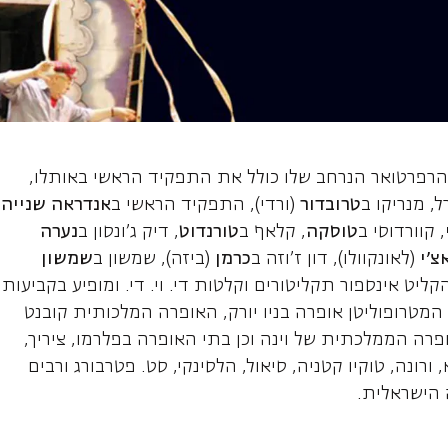
וזפה, טנור
יה. הרפרטואר הנרחב שלו כולל את התפקיד הראשי באותלו,
, מנריקו ב
טרובדור
(ורדי), התפקיד הראשי ב
אנדראה שנייה
, קוורדוסי ב
טוסקה
, קלאף ב
טורנדוט
, דיק ג'ונסון ב
נערה
צ'י
(לאונקוולו), דון ז'וזה ב
כרמן
(ביזה), שמשון ב
שמשון
קליט אינספור תקליטורים וקלטות די. וי. די. ומופיע בקביעות
המטרופוליטן אופרה בניו יורק, האופרה המלכותית קובנט
ופרה הממלכתית של וינה וכן בתי האופרה בפלרמו, ציריך,
, ורונה, טוקיו קטניה, סיאול, הלסינקי, סט. פטרבורג ורבים
 הישראלית.