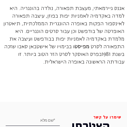
אגנס גיירמאתי, מעצבת תפאורה, נולדה בהונגריה. היא
למדה באקדמיה לאמניות יפות בפוזן, עיצבה תפאורה
לאינספור הפקות באופרה ההונגרית הממלכתית, תיאטרון
האופרטה של בודפשט וכן עבור סרטים הונגריים. היא
מלמדת באקדמיה לאמניות יפות בבודפשט ועיצבה את
התפאורה לסרט
מפיסטו
בבימויו של אישטבאן סאבו שזכה
בשנת 1981בפרס האוסקר לסרט הזר הטוב ביותר. זו
עבודתה הראשונה באופרה הישראלית.
שימרו על קשר
הצטרפו