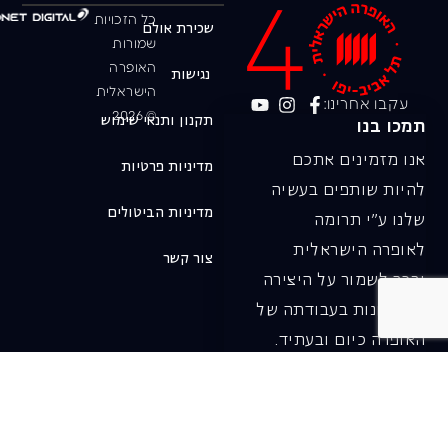
כל הזכויות
שכירת אולם
שמורות
האופרה
נגישות
הישראלית
עקבו אחרינו:
© 2026
תקנון ותנאי שימוש
תמכו בנו
אנו מזמינים אתכם
מדיניות פרטיות
להיות שותפים בעשיה
מדיניות הביטולים
שלנו ע"י תרומה
לאופרה הישראלית
צור קשר
ובכך לשמור על היצירה
והחדשנות בעבודתה של
האופרה כיום ובעתיד.
לתרומה ב-JGive ←