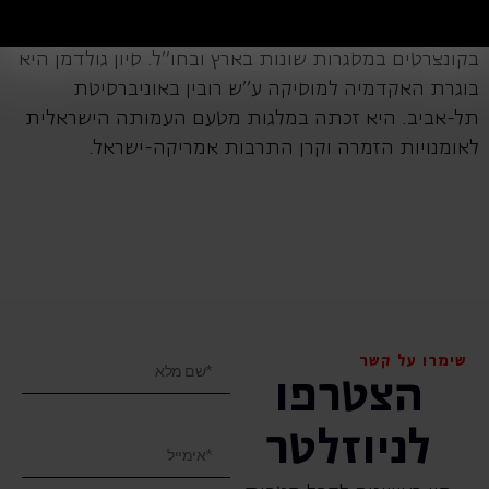
הופיעה ברסיטלים בהונגריה ובסלובניה במסגרת פסטיבל
אימאגו הבין-לאומי לאומנויות. הופיעה בהפקות אופרה
בקונצרטים במסגרות שונות בארץ ובחו"ל. סיון גולדמן היא
בוגרת האקדמיה למוסיקה ע"ש רובין באוניברסיטת
תל-אביב. היא זכתה במלגות מטעם העמותה הישראלית
לאומנויות הזמרה וקרן התרבות אמריקה-ישראל.
שימרו על קשר
הצטרפו
לניוזלטר