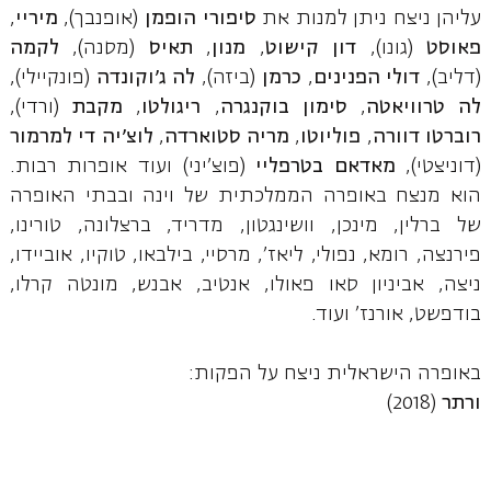
עליהן ניצח ניתן למנות את
סיפורי הופמן
(אופנבך),
מיריי
,
פאוסט
(גונו),
דון קישוט
,
מנון
,
תאיס
(מסנה),
לקמה
(דליב),
דולי הפנינים
,
כרמן
(ביזה),
לה ג'וקונדה
(פונקיילי),
לה טרוויאטה
,
סימון בוקנגרה
,
ריגולטו
,
מקבת
(ורדי),
רוברטו דוורה
,
פוליוטו
,
מריה סטוארדה
,
לוצ'יה די למרמור
(דוניצטי),
מאדאם בטרפליי
(פוצ'יני) ועוד אופרות רבות.
הוא מנצח באופרה הממלכתית של וינה ובבתי האופרה
של ברלין, מינכן, וושינגטון, מדריד, ברצלונה, טורינו,
פירנצה, רומא, נפולי, ליאז', מרסיי, בילבאו, טוקיו, אוביידו,
ניצה, אביניון סאו פאולו, אנטיב, אבנש, מונטה קרלו,
בודפשט, אורנז' ועוד.
באופרה הישראלית ניצח על הפקות:
ורתר
(2018)