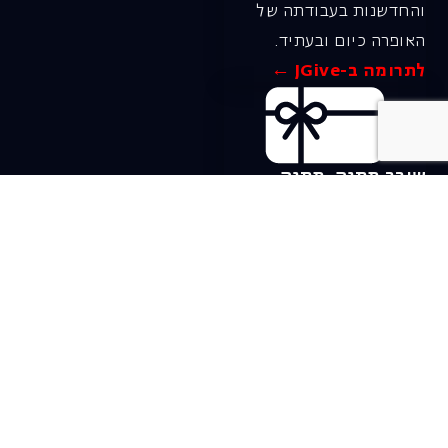
והחדשנות בעבודתה של
האופרה כיום ובעתיד.
לתרומה ב-JGive ←
שובר מתנה. מתנה
אישית מפנקת
רעיון מקסים למתנה
חווייתית ומקורית –
שובר מתנה למופעי
האופרה הישראלית!
לפרטים ורכישה ←
בית האופרה ע״ש שלמה
להט (צ׳יץ׳)