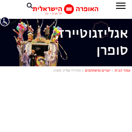
אגליז
גוטיירז,
סופרן
גוטיירז אגלי
עמוד הבית
>
יוצרים ומשתתפים
>
גוטיירז אגליז, סופרן