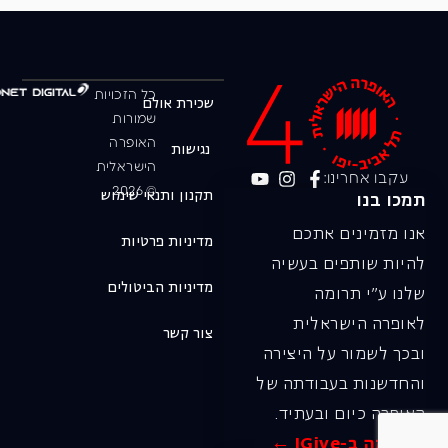
כל הזכויות
שכירת אולם
שמורות
האופרה
נגישות
הישראלית
עקבו אחרינו:
© 2026
תקנון ותנאי שימוש
תמכו בנו
אנו מזמינים אתכם
מדיניות פרטיות
להיות שותפים בעשיה
מדיניות הביטולים
שלנו ע"י תרומה
לאופרה הישראלית
צור קשר
ובכך לשמור על היצירה
והחדשנות בעבודתה של
האופרה כיום ובעתיד.
לתרומה ב-JGive ←