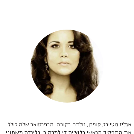
אגליז גוטיירז, סופרן, נולדה בקובה. הרפרטואר שלה כולל
את התפקיד הראשי
בלוצ'יה די למרמור
,
בלינדה משמוני
,