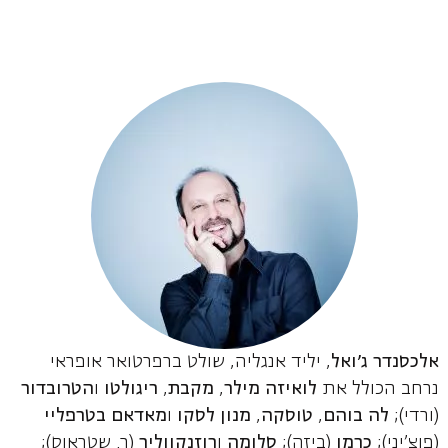
אלכסנדר ג'ואל
, יליד אנגליה, שולט ברפרטואר אופראי
נרחב הכולל את
לואיזה מילר
,
מקבת
,
ריגולטו
ו
הטרובדור
(ורדי);
לה בוהם
,
טוסקה
,
מנון לסקו
ו
מאדאם בטרפליי
(פוצ'יני);
כרמן
(ביזה);
סלומה
ו
רוזנקווליר
(ר. שטראוס);