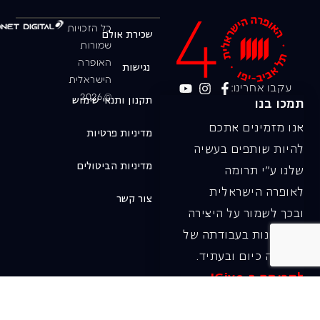
כל הזכויות
שכירת אולם
שמורות
האופרה
נגישות
הישראלית
עקבו אחרינו:
© 2026
תקנון ותנאי שימוש
תמכו בנו
אנו מזמינים אתכם
מדיניות פרטיות
להיות שותפים בעשיה
מדיניות הביטולים
שלנו ע"י תרומה
לאופרה הישראלית
צור קשר
ובכך לשמור על היצירה
והחדשנות בעבודתה של
האופרה כיום ובעתיד.
לתרומה ב-JGive ←