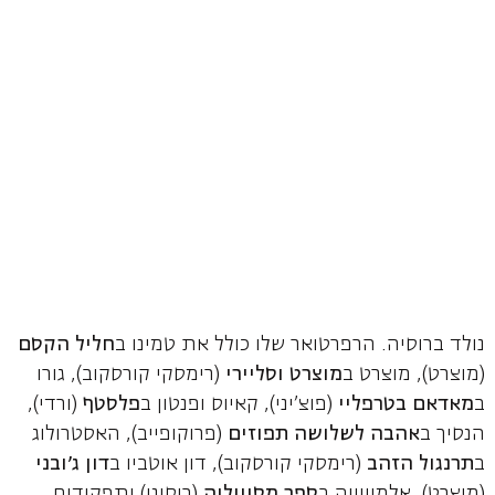
נולד ברוסיה. הרפרטואר שלו כולל את טמינו ב
חליל הקסם
(מוצרט), מוצרט ב
מוצרט וסליירי
(רימסקי קורסקוב), גורו
ב
מאדאם
בטרפליי
(פוצ'יני), קאיוס ופנטון ב
פלסטף
(ורדי),
הנסיך ב
אהבה לשלושה תפוזים
(פרוקופייב), האסטרולוג
ב
תרנגול הזהב
(רימסקי קורסקוב), דון אוטביו ב
דון ג'ובני
(מוצרט), אלמוויווה ב
ספר מסוויליה
(רוסיני) ותפקידים