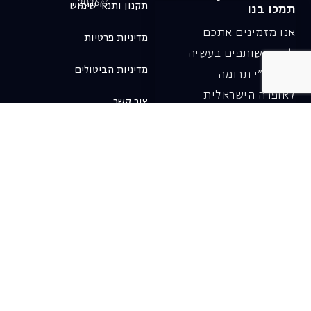
© 2026
תקנון ותנאי שימוש
תמכו בנו
אנו מזמינים אתכם
מדיניות פרטיות
להיות שותפים בעשיה
מדיניות הביטולים
שלנו ע"י תרומה
לאופרה הישראלית
צור קשר
ובכך לשמור על היצירה
והחדשנות בעבודתה של
האופרה כיום ובעתיד.
לתרומה ב-JGive ←
שובר מתנה. מתנה
אישית מפנקת
רעיון מקסים למתנה