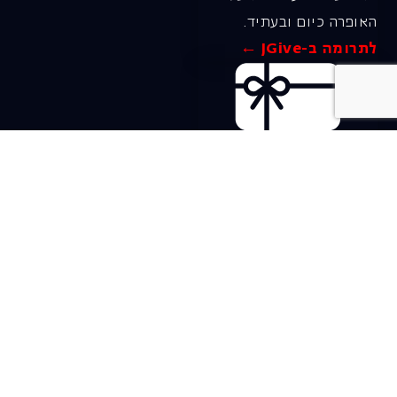
האופרה כיום ובעתיד.
לתרומה ב-JGive ←
שובר מתנה. מתנה
אישית מפנקת
רעיון מקסים למתנה
חווייתית ומקורית –
שובר מתנה למופעי
האופרה הישראלית!
לפרטים ורכישה ←
בית האופרה ע״ש שלמה
להט (צ׳יץ׳)
שד׳ שאול המלך 19, תל-אביב