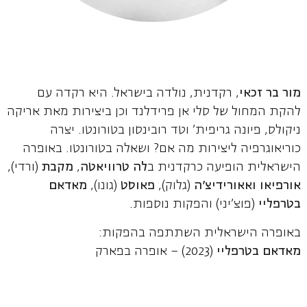
מור בר זכאי
, רקדנית, נולדה בישראל. היא רקדה עם
להקת המחול של סלי אן פרידלנד וכן ביצירות מאת אריקה
ניקולס, פיונה גריפית' וטד רובינסון בטורונטו. יצרה
כוריאוגרפיה ליצירות מה אם? ושאלה בטורונטו. באופרה
הישראלית הופיעה כרקדנית ב
לה טרוויאטה
,
מקבת
(ורדי),
אורפיאו ואאורידיצ'ה
(גלוק),
פאוסט
(גונו),
מאדאם
בטרפליי
(פוצ'יני) והפקות נוספות.
באופרה הישראלית השתתפה בהפקות:
מאדאם בטרפליי
(2023) – אופרה בפארק