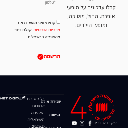
קבלו עדכונים על מופעי
אופרה, ‏מחול, ‏מוסיקה,
קראתי ואני מאשר.ת את
ומופעי הילדים.
מדיניות הפרטיות
וקבלת דיוור
מהאופרה הישראלית
הרשמה
כל הזכויות
שכירת אולם
שמורות
האופרה
נגישות
הישראלית
עקבו אחרינו:
© 2026
תקנון ותנאי שימוש