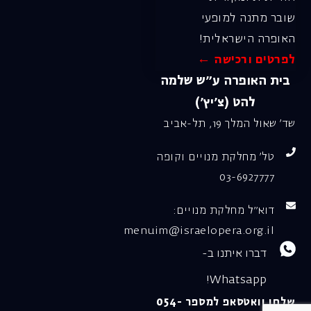
שובר מתנה למופעי
האופרה הישראלית!
לפרטים ורכישה ←
בית האופרה ע״ש שלמה
להט (צ׳יץ׳)
שד׳ שאול המלך 19, תל-אביב
טל׳ מחלקת מנויים וקופה
03-6927777
דוא"ל מחלקת מנויים:
menuim@israelopera.org.il
דברו איתנו ב-
Whatsapp!
שלחו וואטסאפ למספר 054-