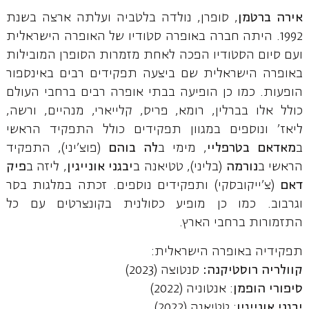
אירה ברטמן
, סופרן, נולדה בלטביה ועלתה ארצה בשנת
1992. היתה חברה באופרה סטודיו של האופרה הישראלית
ועם סיום הסטודיו הפכה לאחת מזמרות הסופרן המובילות
באופרה הישראלית שם ביצעה תפקידים רבים באינספור
הופעות. כמו כן הופיעה בבתי אופרה רבים ברחבי העולם
כולל אלו בברלין, רומא, פריס, קלייארי, מנהיים, ורשה,
ליאז' ונוספים במגוון תפקידים כולל התפקיד הראשי
ב
מאדאם בטרפליי
, מימי ב
לה בוהם
(פוצ'יני), התפקיד
הראשי ב
נורמה
(בליני), טטיאנה ב
יבגני אונייגין
, ליזה ב
פיק
דאם
(צ'ייקובסקי) ותפקידים נוספים. זכתה במלגות בסר
וגרבוב. כמו כן מופיע כסולנית בקונצרטים עם כל
התזמורות ברחבי הארץ.
תפקידיה באופרה הישראלית:
קוולריה רוסטיקנה:
סנטוצה
(2023)
סיפורי הופמן
: אנטוניה (2022)
יבגני אונייגין
: טטיאנה (2022)