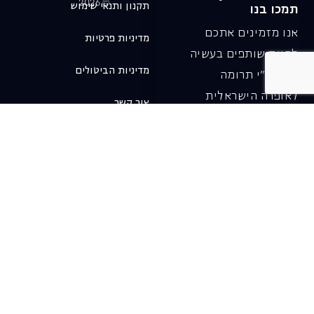
© 2026
תקנון ותנאי שימוש
תמכו בנו
אנו מזמינים אתכם
מדיניות פרטיות
להיות שותפים בעשיה
מדיניות הביטולים
שלנו ע"י תרומה
לאופרה הישראלית
צור קשר
ובכך לשמור על היצירה
והחדשנות בעבודתה של
האופרה כיום ובעתיד.
לתרומה ב-JGive ←
שובר מתנה. מתנה
אישית מפנקת
רעיון מקסים למתנה