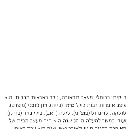
ר. קית' ברומלי, מעצב תפאורה, נולד בארצות הברית. הוא
עיצב אופרות רבות כולל
כרמן
(ביזה),
דון ג'ובני
(מוצרט),
טוסקה
,
טורנדוט
(פוצ'יני),
טיסה
(דאב),
בילי באד
(בריטן)
ועוד. במשך למעלה מ-30 שנה הוא היה מעצב הבית של
האופרה בקנזס סיטי ולאורך כ-25 שנה הוא עבד באופן