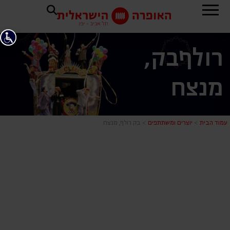
רולף
בק,
מנצח
בק רולף, מנ
עמוד הבית
>
יוצרים ומשתתפים
>
בק רולף, מנצח