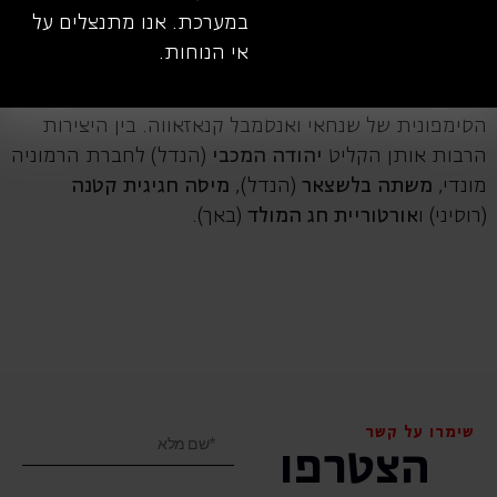
התזמורת הסימפונית של פראג, התזמורת הקאמרית של
במערכת. אנו מתנצלים על
באזל, האנסמבל התזמורתי של פריס, תזמורת גולבנקיאן
אי הנוחות.
בליסבון, התזמורת הסימפונית ירושלים רשות השידור,
התזמורת הפילהרמונית של אוסקה, התזמורת
הסימפונית של שנחאי ואנסמבל קנאזאווה. בין היצירות
הרבות אותן הקליט
יהודה המכבי
(הנדל) לחברת הרמוניה
מונדי,
משתה בלשצאר
(הנדל),
מיסה חגיגית קטנה
(רוסיני) ו
אורטוריית חג המולד
(באך).
שימרו על קשר
הצטרפו