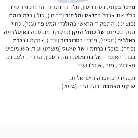
מרסל בקוני
, בס-בריטון, נולד בהונגריה. הרפרטואר שלו
כולל את ארקל ב
פלאס ומליזנד
(דביסי), קולין ב
לה בוהם
(פוצ'יני), התפקיד הראשי ב
הולנדי המעופף
(וגנר), כחול
הזקן ב
טירתו של כחול הזקן
(ברטוק), מוסטפה ב
איטלקייה
באלג'יר
(רוסיני), פרנדו ב
טרובדור
(ורדי), אסקמיו ב
כרמן
(ביזה), פובליו ב
רחמיו של טיטוס
(מוצרט) ועוד. הוא מופיע
בבתי האופרה של בודפשט, וינה, ליסבון, מדריד, זלצבורג,
מצ'רטה, פזרו, אוסלו ועוד.
תפקידיו באופרה הישראלית:
שיקוי האהבה
: דולקמרה (2024)