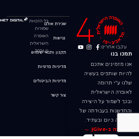
כל הזכויות
שכירת אולם
שמורות
האופרה
נגישות
הישראלית
עקבו אחרינו:
© 2026
תקנון ותנאי שימוש
תמכו בנו
אנו מזמינים אתכם
מדיניות פרטיות
להיות שותפים בעשיה
מדיניות הביטולים
שלנו ע"י תרומה
לאופרה הישראלית
צור קשר
ובכך לשמור על היצירה
והחדשנות בעבודתה של
האופרה כיום ובעתיד.
לתרומה ב-JGive ←