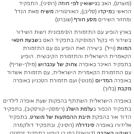
(מוצרט), האב ב
נישואין לפי חוזה
(רוסיני), התפקיד
הראשי ב
מיקדו
(סליבן), האורטוריה
משיח
מאת הנדל
ומחזור השירים
מסע חורף
(שוברט).
בארץ הופיע עם התזמורת הסימפונית רשות השידור
בשידור חי בקול המוסיקה בתפקיד האם ב
שבעת חטאי
המוות
(וייל). ביצירה זאת הופיע גם עם התזמורת
הקאמרית הישראלית והתזמורת הקיבוצית. הופיע
בתפקיד האיכר באופרה
צחוק של עכברוש
(מילך-שריף)
עם התזמורת הקאמרית הישראלית, עם תזמורת אשדוד
באופרה
המדיום
(מנוטי) ועם תזמורת הטכניון באופרה
מקבת
(בלוך).
באופרה הישראלית השתתף בהפקות שעת אופרה לילדים
בתפקיד הכפור ב
עלמת השלג
(רימסקי-קורסקוב), בתפקיד
הדוד אור בהפקת
תיבת ההפתעות של מוצרט
, בתפקיד
אלידורו באופרה
סינדרלה
(רוסיני), ובתפקיד דולקמרה
ב
שיקוי האהבה
(דוניצטי).כמו כן הופיע בתפקיד זרסטרו