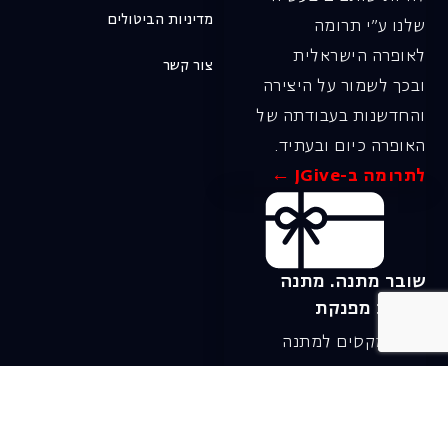
מדיניות הביטולים
שלנו ע"י תרומה
לאופרה הישראלית
צור קשר
ובכך לשמור על היצירה
והחדשנות בעבודתה של
האופרה כיום ובעתיד.
לתרומה ב-JGive ←
שובר מתנה. מתנה
אישית מפנקת
רעיון מקסים למתנה
חווייתית ומקורית –
שובר מתנה למופעי
האופרה הישראלית!