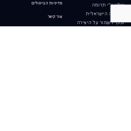
מדיניות הביטולים
שלנו ע"י תרומה
לאופרה הישראלית
צור קשר
ובכך לשמור על היצירה
והחדשנות בעבודתה של
האופרה כיום ובעתיד.
לתרומה ב-JGive ←
שובר מתנה. מתנה
אישית מפנקת
רעיון מקסים למתנה
חווייתית ומקורית –
שובר מתנה למופעי
האופרה הישראלית!