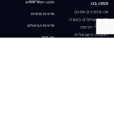
© 2026
תקנון ותנאי שימוש
תמכו בנו
אנו מזמינים אתכם
מדיניות פרטיות
להיות שותפים בעשיה
מדיניות הביטולים
שלנו ע"י תרומה
לאופרה הישראלית
צור קשר
ובכך לשמור על היצירה
והחדשנות בעבודתה של
האופרה כיום ובעתיד.
לתרומה ב-JGive ←
שובר מתנה. מתנה
אישית מפנקת
רעיון מקסים למתנה