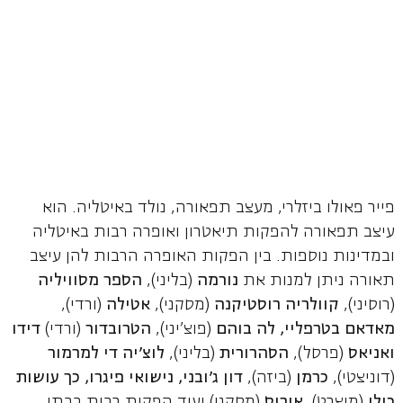
פייר פאולו ביזלרי, מעצב תפאורה, נולד באיטליה. הוא
עיצב תפאורה להפקות תיאטרון ואופרה רבות באיטליה
ובמדינות נוספות. בין הפקות האופרה הרבות להן עיצב
תאורה ניתן למנות את
נורמה
(בליני),
הספר מסוויליה
(רוסיני),
קוולריה רוסטיקנה
(מסקני),
אטילה
(ורדי),
מאדאם בטרפליי, לה בוהם
(פוצ'יני),
הטרובדור
(ורדי)
דידו
ואניאס
(פרסל),
הסהרורית
(בליני),
לוצ'יה די למרמור
(דוניצטי),
כרמן
(ביזה),
דון ג'ובני, נישואי פיגרו, כך עושות
כולן
(מוצרט),
איריס
(מסקני) ועוד הפקות רבות בבתי