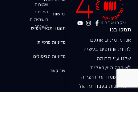
שמורות
האופרה
נגישות
הישראלית
עקבו אחרינו:
© 2026
תקנון ותנאי שימוש
תמכו בנו
אנו מזמינים אתכם
מדיניות פרטיות
להיות שותפים בעשיה
מדיניות הביטולים
שלנו ע"י תרומה
לאופרה הישראלית
צור קשר
ובכך לשמור על היצירה
והחדשנות בעבודתה של
האופרה כיום ובעתיד.
לתרומה ב-JGive ←
שובר מתנה. מתנה