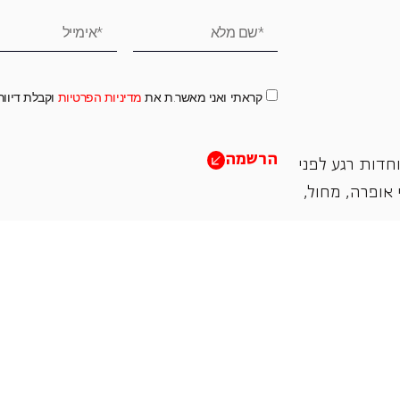
קראתי ואני מאשר.ת את
מדיניות הפרטיות
וקבלת דיוו
הרשמה
חדות רגע לפני
אופרה, ‏מחול,
תמכו בנו
אנו מזמינים אתכם להיות שותפים בעשיה שלנו ע"י ת
והחדשנות בעבודתה של האופרה כיום ובעתיד.