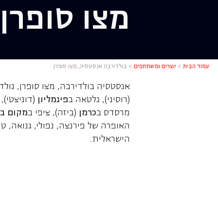
מצו סופרן
בולדירבה 
עמוד הבית
>
יוצרים ומשתתפים
>
בולדירבה אנסטסיה, מצו סופרן
אנסטסיה בולדירבה, מצו סופרן, נול
(רוסיני), גלטאה ב
פיגמליון
(דוניצטי), 
מרסדס ב
כרמן
(ביזה), ציפי ב
מקום בו
האופרה של פירנצה, נפולי, גנואה, טו
הישראלית.