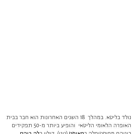
נולד בליטא. במהלך 18 השנים האחרונות הוא חבר בבית
האופרה הלאומי הליטאי והופיע ביותר מ-50 תפקידים
ביניהם מפיסטופלה ב
פאוסט
(גונו), קולין ב
לה
בוהם