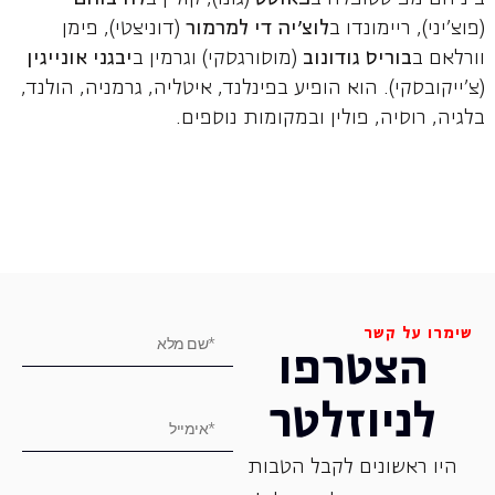
(פוצ'יני), ריימונדו ב
לוצ'יה די למרמור
(דוניצטי), פימן
וורלאם ב
בוריס
גודונוב
(מוסורגסקי) וגרמין ב
יבגני
אונייגין
(צ'ייקובסקי). הוא הופיע בפינלנד, איטליה, גרמניה, הולנד,
בלגיה, רוסיה, פולין ובמקומות נוספים.
שימרו על קשר
הצטרפו
לניוזלטר
היו ראשונים לקבל הטבות