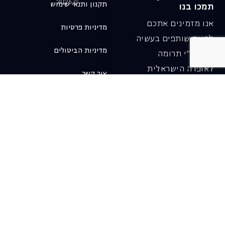
© 2026
תקנון ותנאי שימוש
תמכו בנו
אנו מזמינים אתכם
מדיניות פרטיות
להיות שותפים בעשיה
מדיניות הביטולים
שלנו ע"י תרומה
לאופרה הישראלית
צור קשר
ובכך לשמור על היצירה
והחדשנות בעבודתה של
האופרה כיום ובעתיד.
לתרומה ב-JGive ←
שובר מתנה. מתנה
אישית מפנקת
רעיון מקסים למתנה