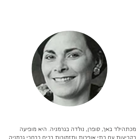
מכתהילד באך, סופרן, נולדה בגרמניה. היא מופיעה
בקביעות עם בתי אופרות ותזמורות רבים ברחבי גרמניה