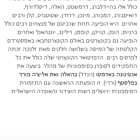
כולל אלו בהיידלברג, דרמשטט, האלה, דיסלדורף,
דואיסבורג, המבורג, מינכן, דרזדן, שטוטגרט, קלן ורבים
אחרים. היא הופיעה תחת שרביטם של מנצחים רבים כולל
ברניוס, הונק, קוייקן, קופמן, רילינג, יונגהאנל ואחרים.
הופיעה גם בקונצרטים באולם הקונצרטחבאו באמסטרדם.
הקלטתה של המיסה בשלושה חלקים מאת זלנקה זכתה
לפרסים רבים. הרפרטואר הקונצרטי שלה כולל את כל
התפקידים לסופרן בסימפוניות של מהלר. ביצעה את
אנטיגונה באדמטו
(הנדל)
בהאלה ואת אליצ'ה פורד
בפלסטף
(ורדי). זו הופעתה הראשונה עם התזמורת
הסימפונית ירושלים רשות השידור והאופרה הישראלית.