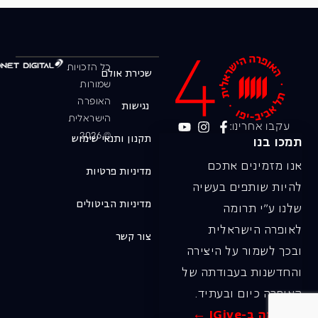
כל הזכויות
שכירת אולם
שמורות
האופרה
נגישות
הישראלית
עקבו אחרינו:
© 2026
תקנון ותנאי שימוש
תמכו בנו
אנו מזמינים אתכם
מדיניות פרטיות
להיות שותפים בעשיה
מדיניות הביטולים
שלנו ע"י תרומה
לאופרה הישראלית
צור קשר
ובכך לשמור על היצירה
והחדשנות בעבודתה של
האופרה כיום ובעתיד.
לתרומה ב-JGive ←