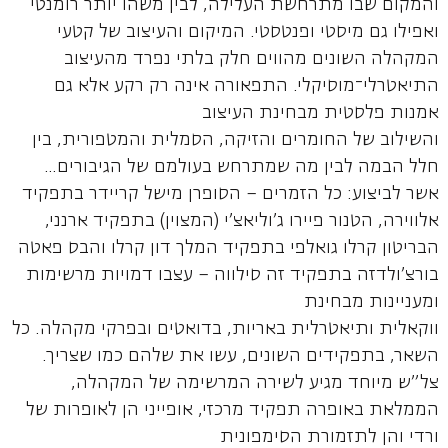
והמקום שבו מתרחשת העלילה, לבין משהו יותר רומנטי
ואפילו גם מיסטי ופנטסטי. המיקום והעיצוב של קטעי
המקהלה השונים מהווים חלק בלתי נפרד מהעיצוב
התיאטרלי־מוסיקלי. התפאורה אינה רק רקע אלא גם
אמנות פלסטית מבחינת העיצוב
והשילוב של החומרים והזיקה, הסמלית והמטפורית, בין
חלל הבמה לבין מה שמתרחש בעולמם של הגיבורים…
אשר לביצוע: כל הזמרים – הסופרן מישל קריידר בתפקיד
אלווירה, הטנור פיירו ג'וליאצ'י (המצוין) בתפקיד ארנני,
הבריטון קרלו גואלפי בתפקיד המלך דון קרלו והבס פאטה
בורצ'ולדזה בתפקיד זה סילווה – עצבו דמויות מרשימות
ומעניינות מבחינת
ווקאלית ותיאטרלית באריות, בדואטים ובפרקי מקהלה. כל
השאר, בתפקידים השונים, עשו את שלהם כמו שצריך.
צל"ש מיוחד מגיע לשירה המרשימה של המקהלה,
הממלאת באופרה תפקיד מרכזי, אופייני הן לאופרות של
ורדי והן לתזמורת הסימפונית