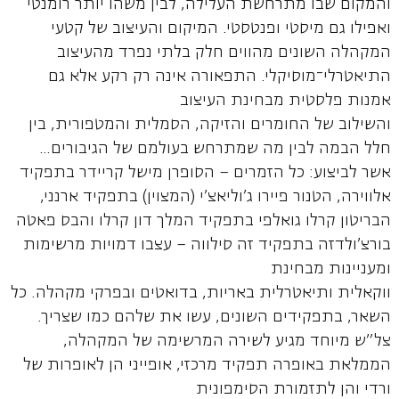
והמקום שבו מתרחשת העלילה, לבין משהו יותר רומנטי
ואפילו גם מיסטי ופנטסטי. המיקום והעיצוב של קטעי
המקהלה השונים מהווים חלק בלתי נפרד מהעיצוב
התיאטרלי־מוסיקלי. התפאורה אינה רק רקע אלא גם
אמנות פלסטית מבחינת העיצוב
והשילוב של החומרים והזיקה, הסמלית והמטפורית, בין
חלל הבמה לבין מה שמתרחש בעולמם של הגיבורים…
אשר לביצוע: כל הזמרים – הסופרן מישל קריידר בתפקיד
אלווירה, הטנור פיירו ג'וליאצ'י (המצוין) בתפקיד ארנני,
הבריטון קרלו גואלפי בתפקיד המלך דון קרלו והבס פאטה
בורצ'ולדזה בתפקיד זה סילווה – עצבו דמויות מרשימות
ומעניינות מבחינת
ווקאלית ותיאטרלית באריות, בדואטים ובפרקי מקהלה. כל
השאר, בתפקידים השונים, עשו את שלהם כמו שצריך.
צל"ש מיוחד מגיע לשירה המרשימה של המקהלה,
הממלאת באופרה תפקיד מרכזי, אופייני הן לאופרות של
ורדי והן לתזמורת הסימפונית