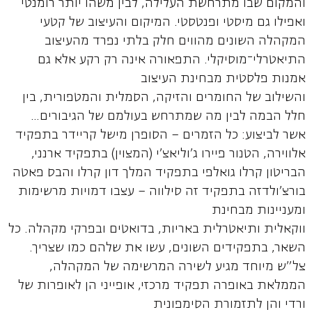
והמקום שבו מתרחשת העלילה, לבין משהו יותר רומנטי
ואפילו גם מיסטי ופנטסטי. המיקום והעיצוב של קטעי
המקהלה השונים מהווים חלק בלתי נפרד מהעיצוב
התיאטרלי־מוסיקלי. התפאורה אינה רק רקע אלא גם
אמנות פלסטית מבחינת העיצוב
והשילוב של החומרים והזיקה, הסמלית והמטפורית, בין
חלל הבמה לבין מה שמתרחש בעולמם של הגיבורים…
אשר לביצוע: כל הזמרים – הסופרן מישל קריידר בתפקיד
אלווירה, הטנור פיירו ג'וליאצ'י (המצוין) בתפקיד ארנני,
הבריטון קרלו גואלפי בתפקיד המלך דון קרלו והבס פאטה
בורצ'ולדזה בתפקיד זה סילווה – עצבו דמויות מרשימות
ומעניינות מבחינת
ווקאלית ותיאטרלית באריות, בדואטים ובפרקי מקהלה. כל
השאר, בתפקידים השונים, עשו את שלהם כמו שצריך.
צל"ש מיוחד מגיע לשירה המרשימה של המקהלה,
הממלאת באופרה תפקיד מרכזי, אופייני הן לאופרות של
ורדי והן לתזמורת הסימפונית