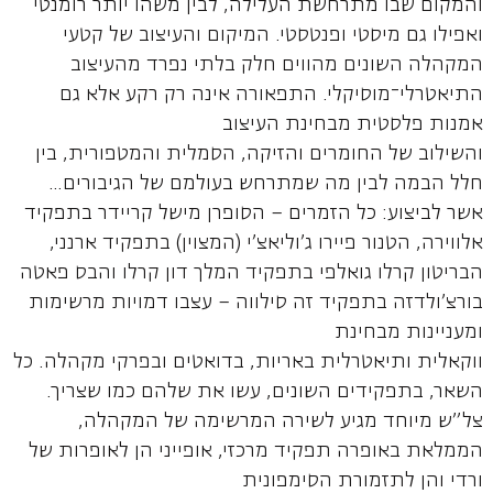
והמקום שבו מתרחשת העלילה, לבין משהו יותר רומנטי
ואפילו גם מיסטי ופנטסטי. המיקום והעיצוב של קטעי
המקהלה השונים מהווים חלק בלתי נפרד מהעיצוב
התיאטרלי־מוסיקלי. התפאורה אינה רק רקע אלא גם
אמנות פלסטית מבחינת העיצוב
והשילוב של החומרים והזיקה, הסמלית והמטפורית, בין
חלל הבמה לבין מה שמתרחש בעולמם של הגיבורים…
אשר לביצוע: כל הזמרים – הסופרן מישל קריידר בתפקיד
אלווירה, הטנור פיירו ג'וליאצ'י (המצוין) בתפקיד ארנני,
הבריטון קרלו גואלפי בתפקיד המלך דון קרלו והבס פאטה
בורצ'ולדזה בתפקיד זה סילווה – עצבו דמויות מרשימות
ומעניינות מבחינת
ווקאלית ותיאטרלית באריות, בדואטים ובפרקי מקהלה. כל
השאר, בתפקידים השונים, עשו את שלהם כמו שצריך.
צל"ש מיוחד מגיע לשירה המרשימה של המקהלה,
הממלאת באופרה תפקיד מרכזי, אופייני הן לאופרות של
ורדי והן לתזמורת הסימפונית