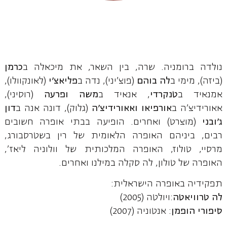
נולדה ברומניה. שרה, בין השאר, את מיכאלה ב
כרמן
(ביזה), מימי ב
לה בוהם
(פוצ'יני), נדה ב
פליאצ'י
(לאונקוולו),
אמנאיד ב
טנקרדי
, אנאיד ב
משה ופרעה
(רוסיני),
אאורידיצ'ה ב
אורפיאו ואאורידיצ'ה
(גלוק), דונה אנה ב
דון
ג'ובני
(מוצרט) ואחרים. הופיעה בבתי אופרה חשובים
רבים, ביניהם האופרה הלאומית של רין בשטרסבורג,
מרסיי, טולוז, האופרה המלכותית של וולוניה ליאז',
האופרה של טולון, לה סקלה במילנו ואחרים.
תפקידיה באופרה הישראלית:
לה טרוויאטה
:ויולטה (2005)
סיפורי הופמן
: אנטוניה (2007)