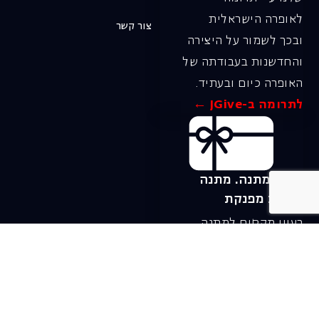
לאופרה הישראלית
צור קשר
ובכך לשמור על היצירה
והחדשנות בעבודתה של
האופרה כיום ובעתיד.
לתרומה ב-JGive ←
שובר מתנה. מתנה
אישית מפנקת
רעיון מקסים למתנה
חווייתית ומקורית –
שובר מתנה למופעי
האופרה הישראלית!
לפרטים ורכישה ←