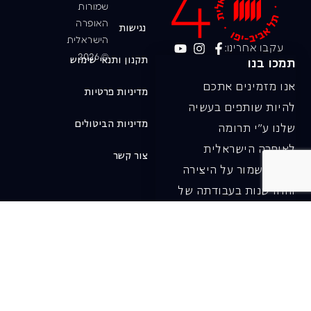
שמורות
האופרה
נגישות
הישראלית
עקבו אחרינו:
© 2026
תקנון ותנאי שימוש
תמכו בנו
אנו מזמינים אתכם
מדיניות פרטיות
להיות שותפים בעשיה
מדיניות הביטולים
שלנו ע"י תרומה
לאופרה הישראלית
צור קשר
ובכך לשמור על היצירה
והחדשנות בעבודתה של
האופרה כיום ובעתיד.
לתרומה ב-JGive ←
שובר מתנה. מתנה