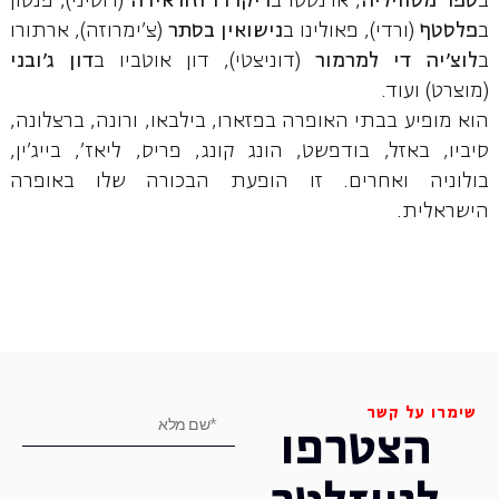
ב
ספר מסוויליה
, ארנסטו ב
ריקרדו וזוראידה
(רוסיני), פנטון
ב
פלסטף
(ורדי), פאולינו ב
נישואין בסתר
(צ'ימרוזה), ארתורו
ב
לוצ'יה די
למרמור
(דוניצטי), דון אוטביו ב
דון ג'ובני
(מוצרט) ועוד.
הוא מופיע בבתי האופרה בפזארו, בילבאו, ורונה, ברצלונה,
סיביו, באזל, בודפשט, הונג קונג, פריס, ליאז', בייג'ין,
בולוניה ואחרים. זו הופעת הבכורה שלו באופרה
הישראלית.
שימרו על קשר
הצטרפו