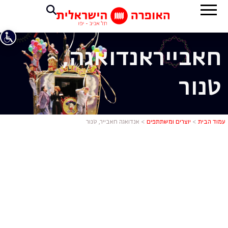
חאבייר
אנדואגה,
טנור
אנדואגה חאב
עמוד הבית
>
יוצרים ומשתתפים
>
אנדואגה חאבייר, טנור