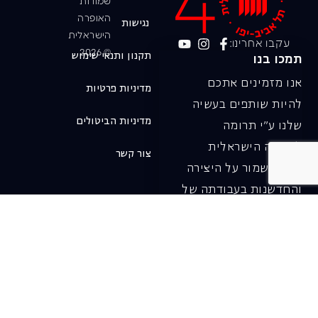
שמורות
האופרה
נגישות
הישראלית
עקבו אחרינו:
© 2026
תקנון ותנאי שימוש
תמכו בנו
אנו מזמינים אתכם
מדיניות פרטיות
להיות שותפים בעשיה
מדיניות הביטולים
שלנו ע"י תרומה
לאופרה הישראלית
צור קשר
ובכך לשמור על היצירה
והחדשנות בעבודתה של
האופרה כיום ובעתיד.
לתרומה ב-JGive ←
שובר מתנה. מתנה